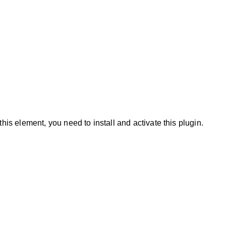
sed do eiusmod tempor incididunt ut labore et dolore magna aliqua.
FL 17935
 this element, you need to install and activate this plugin.