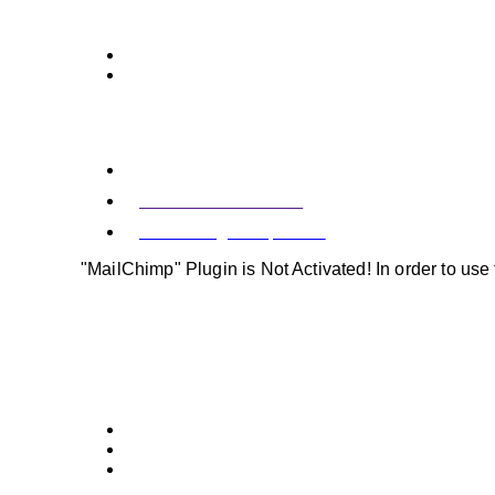
Lorem ipsum dolor sit amet, consectetur adipiscing elit, 
Mein Konto
Meine Bestellungen
Contact Us
Address: 07923 Finn Pass Suite 332, Funkbury, 
Phone: +5987 534 897
Email: info@example.com
"MailChimp" Plugin is Not Activated!
In order to use
Social: